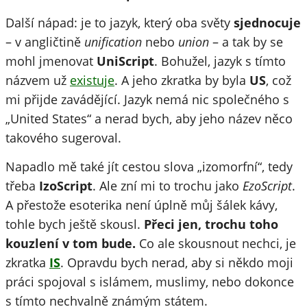
Další nápad: je to jazyk, který oba světy
sjednocuje
– v angličtině
unification
nebo
union
– a tak by se
mohl jmenovat
UniScript
. Bohužel, jazyk s tímto
názvem už
existuje
. A jeho zkratka by byla
US
, což
mi přijde zavádějící. Jazyk nemá nic společného s
„United States“ a nerad bych, aby jeho název něco
takového sugeroval.
Napadlo mě také jít cestou slova „izomorfní“, tedy
třeba
IzoScript
. Ale zní mi to trochu jako
EzoScript
.
A přestože esoterika není úplně můj šálek kávy,
tohle bych ještě skousl.
Přeci jen, trochu toho
kouzlení v tom bude.
Co ale skousnout nechci, je
zkratka
IS
. Opravdu bych nerad, aby si někdo moji
práci spojoval s islámem, muslimy, nebo dokonce
s tímto nechvalně známým státem.