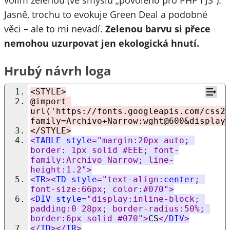
Jasně, trochu to evokuje Green Deal a podobné
věci – ale to mi nevadí.
Zelenou barvu si přece
nemohou uzurpovat jen ekologická hnutí.
Hrubý návrh loga
<STYLE>
@import 
url('https://fonts.googleapis.com/css2
family=Archivo+Narrow:wght@600&display
</STYLE>
<
TABLE
style
="margin:20px auto; 
border: 1px solid #EEE; font-
family:Archivo Narrow; line-
height:1.2">
<
TR
><
TD
style
="text-align:
center
; 
font-size:66px; color:#070">
<
DIV
style
="display:inline-block; 
padding:0 28px; border-radius:50%; 
border:6px solid #070">
CS
</
DIV
>
</
TD
></
TR
>