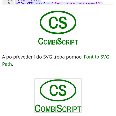
<
TR
><
TD
style
="font-variant:small-
caps; text-align:
center
; font-
CS
size:36px; padding-top:3px; 
color:#070">
CombiScript
</
TD
></
TR
></
TABLE
>
CombiScript
A po převedení do SVG třeba pomocí
Font to SVG
Path
.