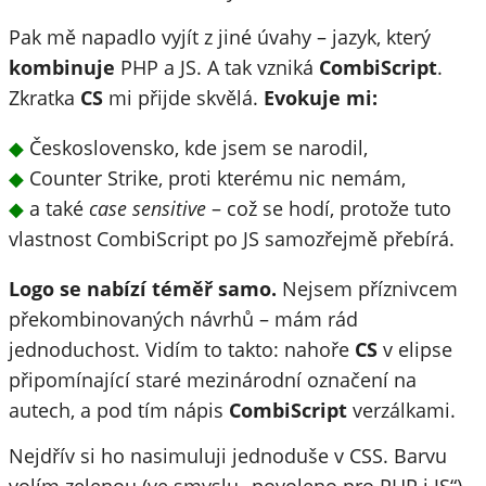
Pak mě napadlo vyjít z jiné úvahy – jazyk, který
kombinuje
PHP a JS. A tak vzniká
CombiScript
.
Zkratka
CS
mi přijde skvělá.
Evokuje mi:
Československo, kde jsem se narodil,
Counter Strike, proti kterému nic nemám,
a také
case sensitive
– což se hodí, protože tuto
vlastnost CombiScript po JS samozřejmě přebírá.
Logo se nabízí téměř samo.
Nejsem příznivcem
překombinovaných návrhů – mám rád
jednoduchost. Vidím to takto: nahoře
CS
v elipse
připomínající staré mezinárodní označení na
autech, a pod tím nápis
CombiScript
verzálkami.
Nejdřív si ho nasimuluji jednoduše v CSS. Barvu
volím zelenou (ve smyslu „povoleno pro PHP i JS“).